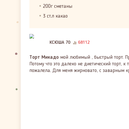
200г сметаны
3 ст.л какао
КСЮША 70
68112
Торт Микадо
мой любимый , быстрый торт. Пр
Потому что это далеко не диетический торт, к
пожалела. Для меня жирновато, с заварным кр