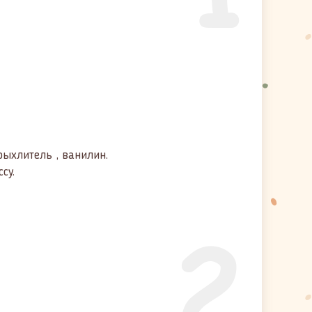
рыхлитель , ванилин.
су.
2