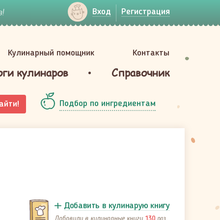
!
Вход
Регистрация
Кулинарный помощник
Контакты
оги кулинаров
Справочник
Подбор по ингредиентам
айти!
Добавить в кулинарую книгу
Добавили в кулинарные книги
раз
130