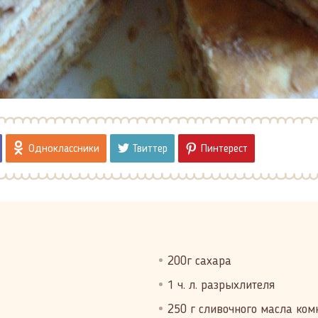
Одноклассники
Твиттер
Пинтерест
200г сахара
1 ч. л. разрыхлителя
250 г сливочного масла ко