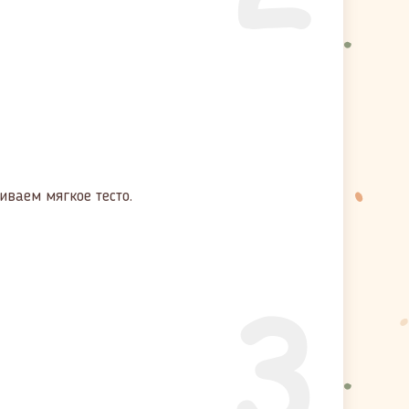
иваем мягкое тесто.
3