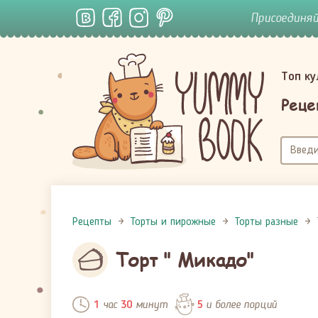
Присоединя
Топ к
Реце
Рецепты
Торты и пирожные
Торты разные
Торт " Микадо"
час
минут
и более порций
1
30
5