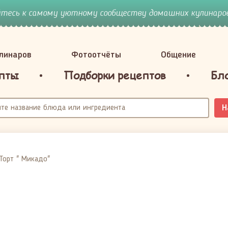
йтесь к самому уютному сообществу домашних кулинаров
улинаров
Фотоотчёты
Общение
пты
Подборки рецептов
Бл
Н
Торт " Микадо"