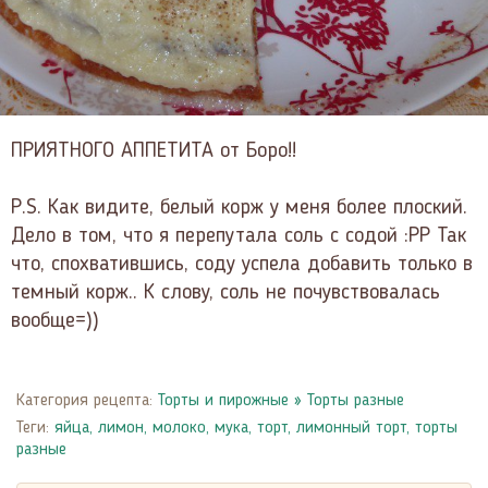
ПРИЯТНОГО АППЕТИТА от Боро!!
P.S. Как видите, белый корж у меня более плоский.
Дело в том, что я перепутала соль с содой :РР Так
что, спохватившись, соду успела добавить только в
темный корж.. К слову, соль не почувствовалась
вообще=))
Категория рецепта:
Торты и пирожные
»
Торты разные
Теги:
яйца
,
лимон
,
молоко
,
мука
,
торт
,
лимонный торт
,
торты
разные