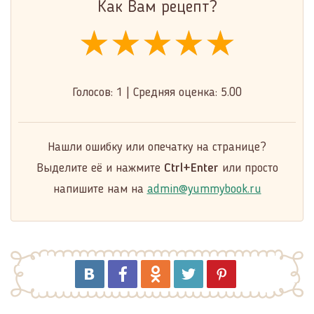
Как Вам рецепт?
★★★★★
★★★★★
★★★★★
Голосов:
1
|
Средняя оценка:
5.00
Нашли ошибку или опечатку на странице?
Выделите её и нажмите
Ctrl+Enter
или просто
напишите нам на
admin@yummybook.ru