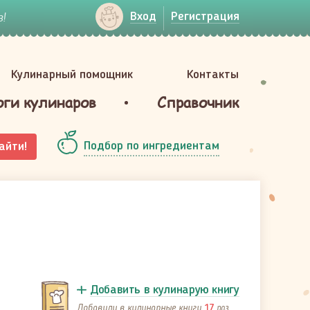
!
Вход
Регистрация
Кулинарный помощник
Контакты
оги кулинаров
Справочник
Подбор по ингредиентам
айти!
Добавить в кулинарую книгу
Добавили в кулинарные книги
раз
17