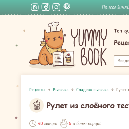
Присоединя
Топ к
Реце
Рецепты
Выпечка
Сладкая выпечка
Рулет 
Рулет из слоёного тес
минут
и более порций
40
5