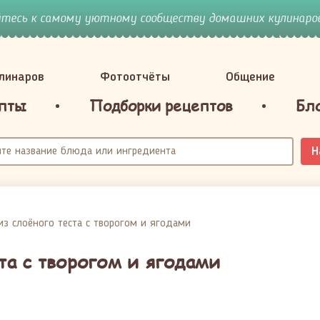
йтесь к самому уютному сообществу домашних кулинаров
улинаров
Фотоотчёты
Общение
пты
Подборки рецептов
Бл
Н
из слоёного теста с творогом и ягодами
та с творогом и ягодами