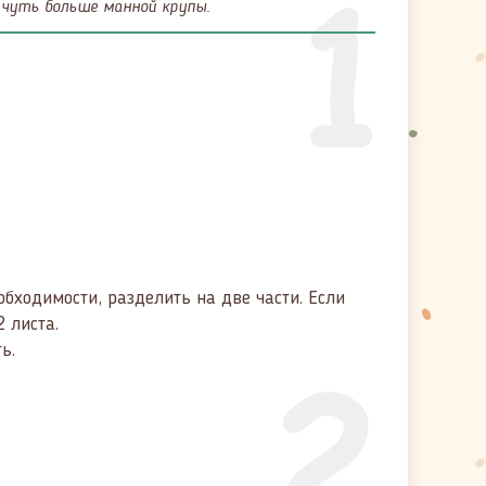
1
 чуть больше манной крупы.
обходимости, разделить на две части. Если
2 листа.
2
ь.