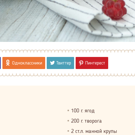
Одноклассники
Твиттер
Пинтерест
100 г. ягод
200 г. творога
2 ст.л. манной крупы