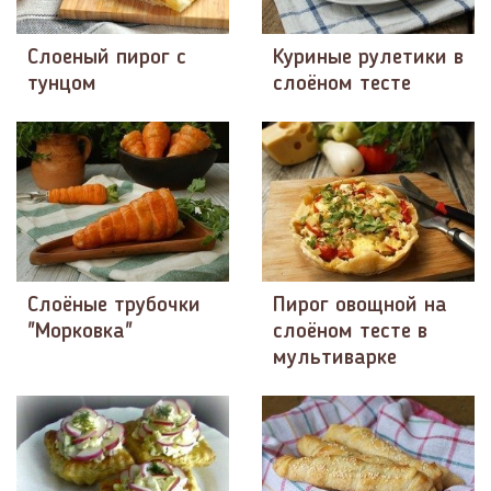
Слоеный пирог с
Куриные рулетики в
тунцом
слоёном тесте
Слоёные трубочки
Пирог овощной на
"Морковка"
слоёном тесте в
мультиварке