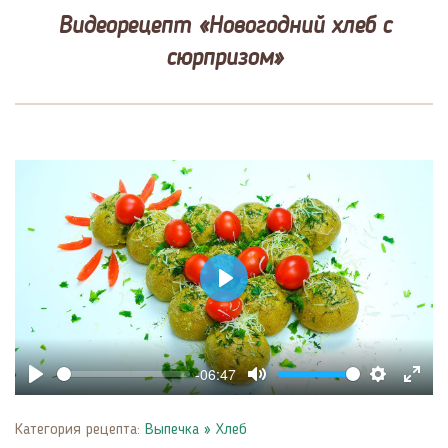
Видеорецепт «Новогодний хлеб с
сюрпризом»
Play
-06:47
Play
Mute
Settings
Enter
fulls
Категория рецепта:
Выпечка
»
Хлеб