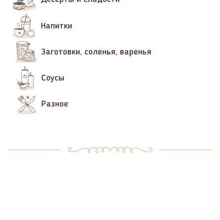
Напитки
Заготовки, соленья, варенья
Соусы
Разное