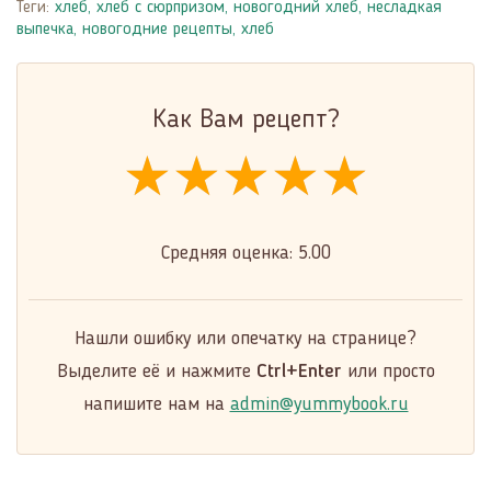
Теги:
хлеб
,
хлеб с сюрпризом
,
новогодний хлеб
,
несладкая
выпечка
,
новогодние рецепты
,
хлеб
Как Вам рецепт?
★★★★★
★★★★★
★★★★★
Средняя оценка:
5.00
Нашли ошибку или опечатку на странице?
Выделите её и нажмите
Ctrl+Enter
или просто
напишите нам на
admin@yummybook.ru