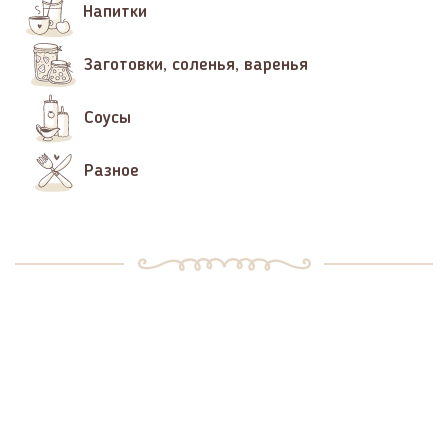
Напитки
Заготовки, соленья, варенья
Соусы
Разное