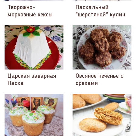
Творожно-
Пасхальный
морковные кексы
"шерстяной" кулич
Царская заварная
Овсяное печенье с
Пасха
орехами