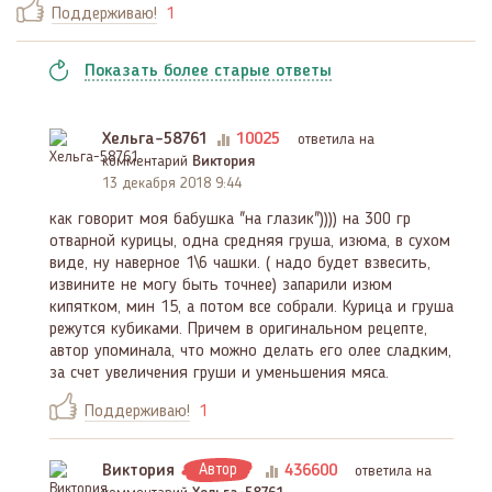
Поддерживаю!
1
Показать
более
старые ответы
Хельга-58761
10025
ответила на
комментарий
Виктория
13 декабря 2018 9:44
как говорит моя бабушка "на глазик")))) на 300 гр
отварной курицы, одна средняя груша, изюма, в сухом
виде, ну наверное 1\6 чашки. ( надо будет взвесить,
извините не могу быть точнее) запарили изюм
кипятком, мин 15, а потом все собрали. Курица и груша
режутся кубиками. Причем в оригинальном рецепте,
автор упоминала, что можно делать его олее сладким,
за счет увеличения груши и уменьшения мяса.
Поддерживаю!
1
Виктория
Автор
436600
ответила на