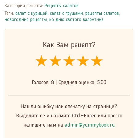
Категория рецепта:
Рецепты салатов
Теги:
салат с курицей
,
салат с грушами
,
рецепты салатов
,
новогодние рецепты
,
ко дню святого валентина
Как Вам рецепт?
★★★★★
★★★★★
★★★★★
Голосов:
8
|
Средняя оценка:
5.00
Нашли ошибку или опечатку на странице?
Выделите её и нажмите
Ctrl+Enter
или просто
напишите нам на
admin@yummybook.ru