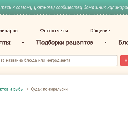
йтесь к самому уютному сообществу домашних кулинаров
улинаров
Фотоотчёты
Общение
пты
Подборки рецептов
Бл
Н
ктов и рыбы
Судак по-карельски