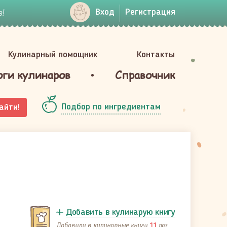
!
Вход
Регистрация
Кулинарный помощник
Контакты
оги кулинаров
Справочник
Подбор по ингредиентам
айти!
Добавить в кулинарую книгу
Добавили в кулинарные книги
раз
11