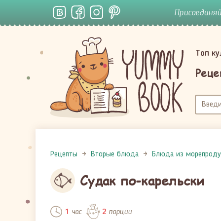
Присоединя
Топ к
Реце
Рецепты
Вторые блюда
Блюда из морепроду
Судак по-карельски
час
порции
1
2