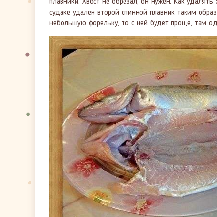
плавники. Хвост не обрезал, он нужен. Как удалять
судаке удален второй спинной плавник таким образо
небольшую форельку, то с ней будет проще, там од