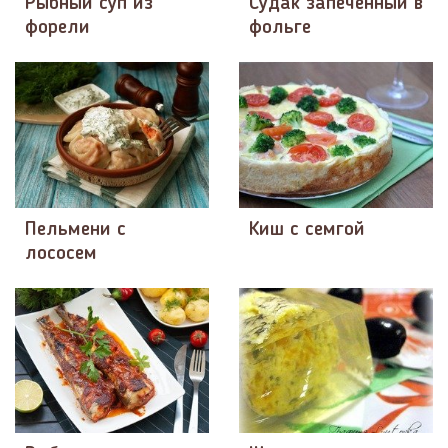
Рыбный суп из
Судак запеченный в
форели
фольге
Пельмени с
Киш с семгой
лососем