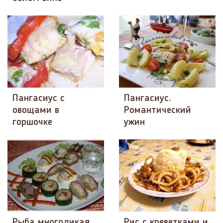
Пангасиус с
Пангасиус.
овощами в
Романтический
горшочке
ужин
Рыба многоликая
Рис с креветками и