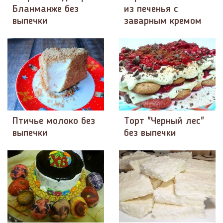
Бланманже без
из печенья с
выпечки
заварным кремом
Птичье молоко без
Торт "Черный лес"
выпечки
без выпечки