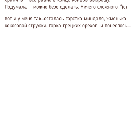
хранить — всё равно в конце концов выброшу.
Подумала — можно безе сделать. Ничего сложного. "(с)
вот и у меня так...осталась горстка миндаля, жменька
кокосовой стружки. горка грецких орехов...и понеслось....