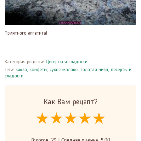
Приятного аппетита!
Категория рецепта:
Десерты и сладости
Теги:
какао
,
конфеты
,
сухое молоко
,
золотая нива
,
десерты и
сладости
Как Вам рецепт?
★★★★★
★★★★★
★★★★★
Голосов:
29
|
Средняя оценка:
5.00