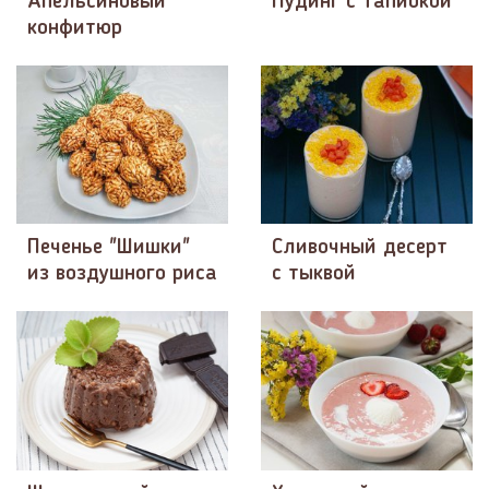
Апельсиновый
Пудинг с тапиокой
конфитюр
Печенье "Шишки"
Сливочный десерт
из воздушного риса
с тыквой