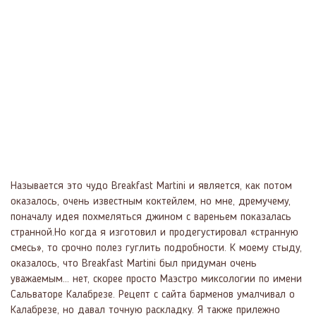
Называется это чудо Breakfast Martini и является, как потом
оказалось, очень известным коктейлем, но мне, дремучему,
поначалу идея похмеляться джином с вареньем показалась
странной.Но когда я изготовил и продегустировал «странную
смесь», то срочно полез гуглить подробности. К моему стыду,
оказалось, что Breakfast Martini был придуман очень
уважаемым… нет, скорее просто Маэстро миксологии по имени
Сальваторе Калабрезе. Рецепт с сайта барменов умалчивал о
Калабрезе, но давал точную раскладку. Я также прилежно