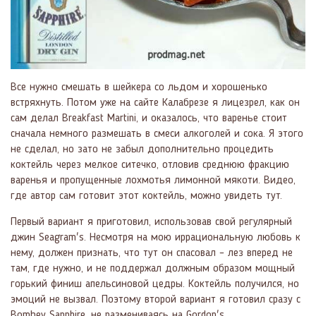
Все нужно смешать в шейкера со льдом и хорошенько
встряхнуть. Потом уже на сайте Калабрезе я лицезрел, как он
сам делал Breakfast Martini, и оказалось, что варенье стоит
сначала немного размешать в смеси алкоголей и сока. Я этого
не сделал, но зато не забыл дополнительно процедить
коктейль через мелкое ситечко, отловив среднюю фракцию
варенья и пропущенные лохмотья лимонной мякоти. Видео,
где автор сам готовит этот коктейль, можно увидеть тут.
Первый вариант я приготовил, использовав свой регулярный
джин Seagram's. Несмотря на мою иррациональную любовь к
нему, должен признать, что тут он спасовал – лез вперед не
там, где нужно, и не поддержал должным образом мощный
горький финиш апельсиновой цедры. Коктейль получился, но
эмоций не вызвал. Поэтому второй вариант я готовил сразу с
Bombey Sapphire, не размениваясь на Gordon's.