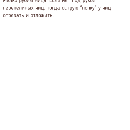
Мелко рубим яйца. Если нет под рукой
перепелиных яиц, тогда острую "попку" у яиц
отрезать и отложить.