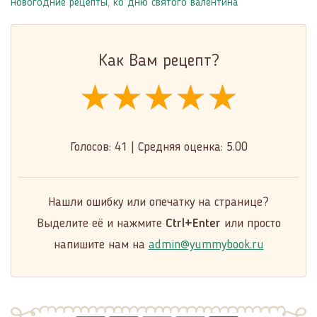
новогодние рецепты
,
ко дню святого валентина
Как Вам рецепт?
★★★★★
★★★★★
★★★★★
Голосов:
41
|
Средняя оценка:
5.00
Нашли ошибку или опечатку на странице?
Выделите её и нажмите
Ctrl+Enter
или просто
напишите нам на
admin@yummybook.ru