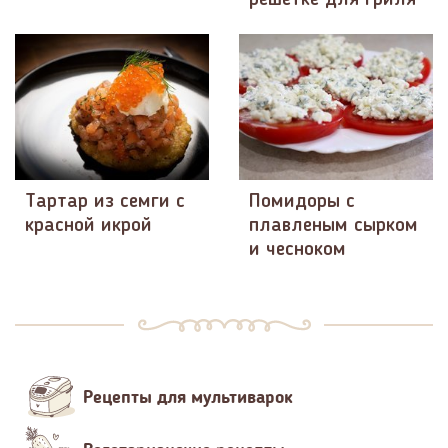
решётке для гриля
Тартар из семги с
Помидоры с
красной икрой
плавленым сырком
и чесноком
Рецепты для мультиварок