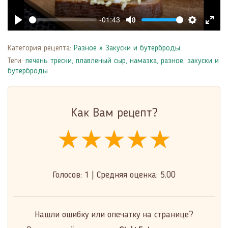
-01:43
Play
Mute
Settings
Enter
fulls
Категория рецепта:
Разное
»
Закуски и бутерброды
Теги:
печень трески
,
плавленый сыр
,
намазка
,
разное
,
закуски и
бутерброды
Как Вам рецепт?
★★★★★
★★★★★
★★★★★
Голосов:
1
|
Средняя оценка:
5.00
Нашли ошибку или опечатку на странице?