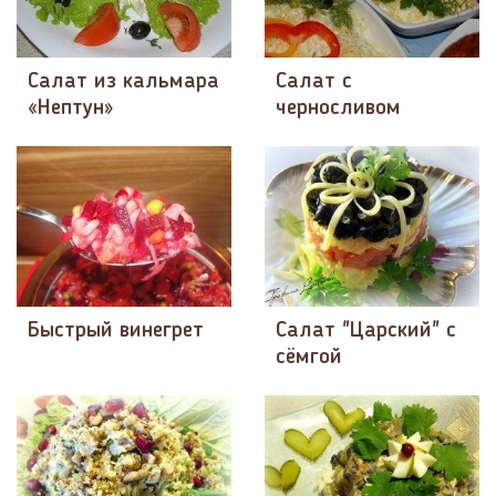
Салат из кальмара
Салат с
«Нептун»
черносливом
Быстрый винегрет
Салат "Царский" с
сёмгой