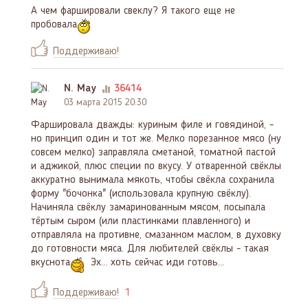
А чем фаршировали свеклу? Я такого еще не
пробовала
Поддерживаю!
N. May
36414
03 марта 2015 20:30
Фаршировала дважды: куриным филе и говядиной, -
но принцип один и тот же. Мелко порезанное мясо (ну
совсем мелко) заправляла сметаной, томатной пастой
и аджикой, плюс специи по вкусу. У отваренной свёклы
аккуратно вынимала мякоть, чтобы свёкла сохранила
форму "бочонка" (использовала крупную свёклу).
Начиняла свёклу замаринованным мясом, посыпала
тёртым сыром (или пластинками плавленного) и
отправляла на противне, смазанном маслом, в духовку
до готовности мяса. Для любителей свёклы - такая
вкуснота
Эх... хоть сейчас иди готовь...
Поддерживаю!
1