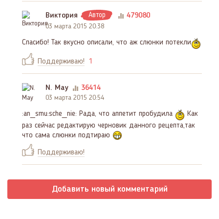
Виктория
Автор
479080
03 марта 2015 20:38
Спасибо! Так вкусно описали, что аж слюнки потекли
Поддерживаю!
1
N. May
36414
03 марта 2015 20:54
:an_smu:sche_nie: Рада, что аппетит пробудила
Как
раз сейчас редактирую черновик данного рецепта,так
что сама слюнки подтираю
Поддерживаю!
Добавить новый комментарий