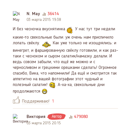
N. May
36414
03 марта 2015 19:38
И без чесночка вкуснятинка
У нас тут три недели
какие-то свекольные были: уж очень нам приспичило
лопать свёклу.
Как уже только не изощрялись: и
винегрет, и фаршированную свёклу готовили, и как раз-
таки с чесноком и сыром салатик/намазку делали. И
ведь совсем забыли, что ещё же можно и с
черносливом и грецкими орешками сделать! Огромное
спасибо, Вика, что напомнили! Да ещё и смотрится так
аппетитно на вашей фотографии этот чудный и
полезный салатик!
А-ха-ха, свекольные дни
продолжаются
Поддерживаю!
1
Виктория
Автор
479080
03 марта 2015 20:15