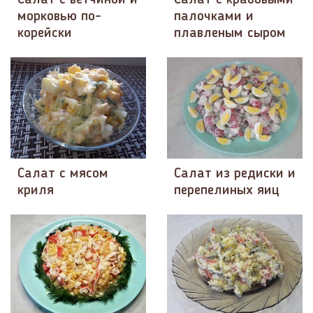
Салат с ветчиной и
Салат с крабовыми
морковью по-
палочками и
корейски
плавленым сыром
Салат с мясом
Салат из редиски и
криля
перепелиных яиц