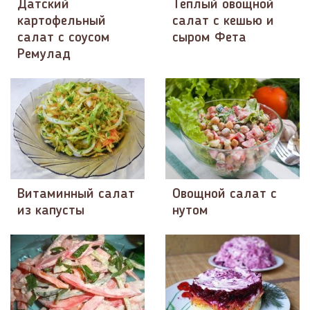
Датский
Теплый овощной
картофельный
салат с кешью и
салат с соусом
сыром Фета
Ремулад
Витаминный салат
Овощной салат с
из капусты
нутом