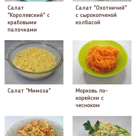
Салат
Салат "Охотничий"
"Королевский" с
с сырокопченой
крабовыми
колбасой
палочками
Салат "Мимоза"
Морковь по-
корейски с
чесноком