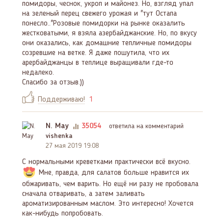
помидоры, чеснок, укроп и майонез. Но, взгляд упал
на зеленый перец свежего урожая и "тут Остапа
понесло.."Розовые помидорки на рынке оказалить
жестковатыми, я взяла азербайджанские. Но, по вкусу
они оказались, как домашние тепличные помидоры
созревшие на ветке. Я даже пошутила, что их
арербайджанцы в теплице выращивали где-то
недалеко.
Спасибо за отзыв.))
Поддерживаю!
1
N. May
35054
ответила на комментарий
vishenka
27 мая 2019 19:08
С нормальными креветками практически всё вкусно.
Мне, правда, для салатов больше нравится их
обжаривать, чем варить. Но ещё ни разу не пробовала
сначала отваривать, а затем заливать
ароматизированным маслом. Это интересно! Хочется
как-нибудь попробовать.