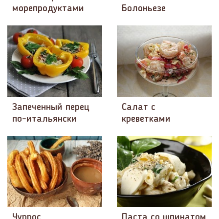
морепродуктами
Болоньезе
Запеченный перец
Салат с
по-итальянски
креветками
Чуррос
Паста со шпинатом