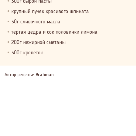
300г сырой пасты
крупный пучек красивого шпината
30г сливочного масла
тертая цедра и сок половинки лимона
200г нежирной сметаны
300г креветок
Автор рецепта:
8rahman