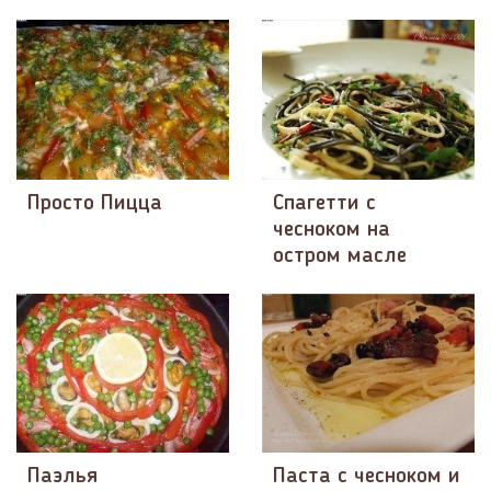
Просто Пицца
Спагетти с
чесноком на
остром масле
Паэлья
Паста с чесноком и