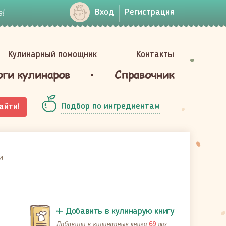
!
Вход
Регистрация
Кулинарный помощник
Контакты
оги кулинаров
Справочник
Подбор по ингредиентам
айти!
и
Добавить в кулинарую книгу
Добавили в кулинарные книги
раз
69