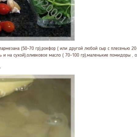
 пармезана (50-70 гр),рокфор ( или другой любой сыр с плесенью 20
ь и на сухой),оливковое масло ( 70-100 гр),маленькие помидоры , с
,