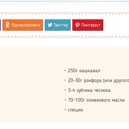
Одноклассники
Твиттер
Пинтерест
250г кашкавал
20-30г рокфора (или другог
3-4 зубчика чеснока
70-100г оливкового масла
специи