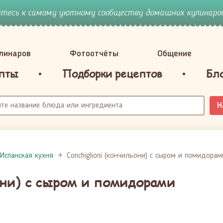
йтесь к самому уютному сообществу домашних кулинаров
улинаров
Фотоотчёты
Общение
пты
Подборки рецептов
Бл
Н
 Испанская кухня
Conchiglioni (кончильони) с сыром и помидорам
ьони) с сыром и помидорами