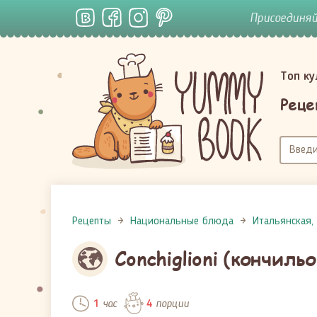
Присоединя
Топ к
Реце
Рецепты
Национальные блюда
Итальянская,
Conchiglioni (кончил
час
порции
1
4