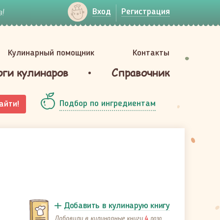
!
Вход
Регистрация
Кулинарный помощник
Контакты
оги кулинаров
Справочник
Подбор по ингредиентам
айти!
Добавить в кулинарую книгу
Добавили в кулинарные книги
раза
4