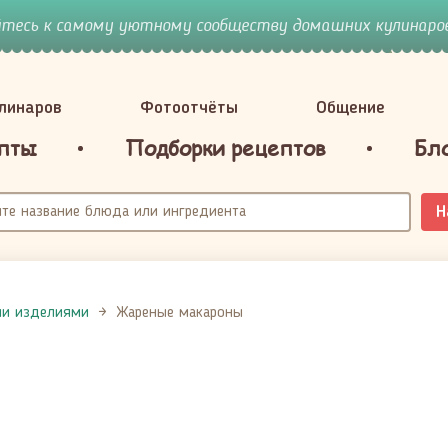
йтесь к самому уютному сообществу домашних кулинаров
улинаров
Фотоотчёты
Общение
пты
Подборки рецептов
Бл
Н
ми изделиями
Жареные макароны