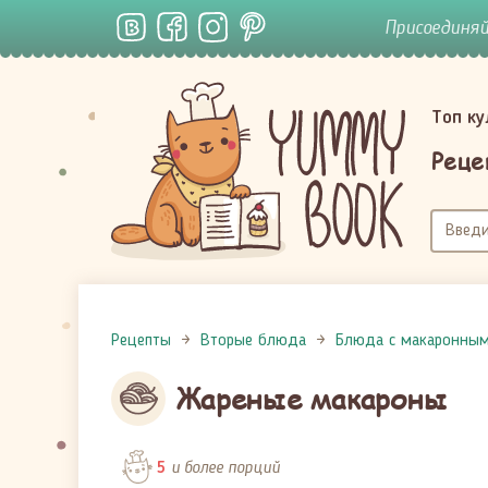
Присоединя
Топ к
Реце
Рецепты
Вторые блюда
Блюда с макаронны
Жареные макароны
и более порций
5