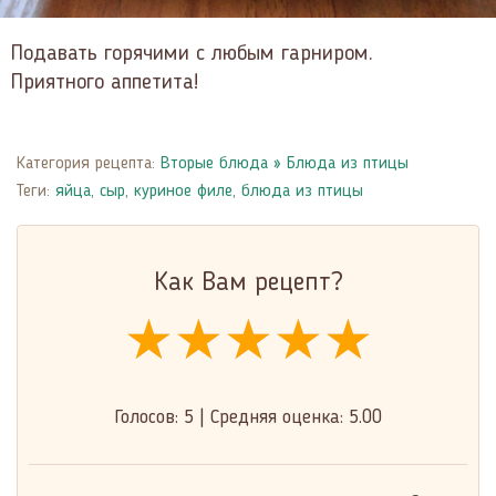
Подавать горячими с любым гарниром.
Приятного аппетита!
Категория рецепта:
Вторые блюда
»
Блюда из птицы
Теги:
яйца
,
сыр
,
куриное филе
,
блюда из птицы
Как Вам рецепт?
★★★★★
★★★★★
★★★★★
Голосов:
5
|
Средняя оценка:
5.00