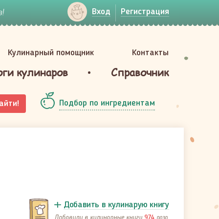
!
Вход
Регистрация
Кулинарный помощник
Контакты
оги кулинаров
Справочник
Подбор по ингредиентам
айти!
Добавить в кулинарую книгу
Добавили в кулинарные книги
раза
974