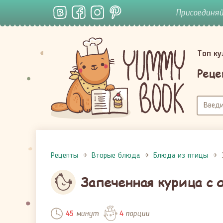
Присоединя
Топ к
Реце
Рецепты
Вторые блюда
Блюда из птицы
Запеченная курица с 
минут
порции
45
4