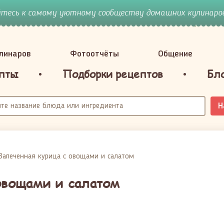
йтесь к самому уютному сообществу домашних кулинаров
улинаров
Фотоотчёты
Общение
пты
Подборки рецептов
Бл
Н
Запеченная курица с овощами и салатом
овощами и салатом