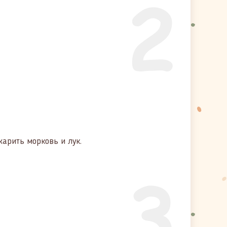
2
жарить морковь и лук.
3