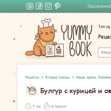
Присоединя
Топ к
Реце
Рецепты
Вторые блюда
Каши, крупы, бобовы
Булгур с курицей и 
час
порции
1
4