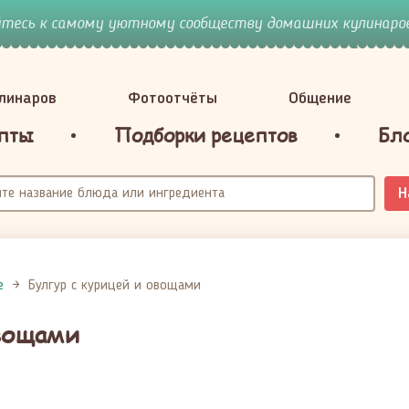
йтесь к самому уютному сообществу домашних кулинаров
улинаров
Фотоотчёты
Общение
пты
Подборки рецептов
Бл
Н
е
Булгур с курицей и овощами
овощами