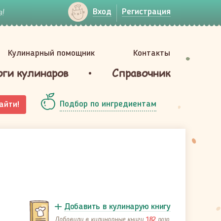
!
Вход
Регистрация
Кулинарный помощник
Контакты
оги кулинаров
Справочник
Подбор по ингредиентам
айти!
Добавить в кулинарую книгу
Добавили в кулинарные книги
раза
182