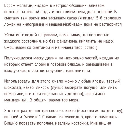
Берем желатин, кидаем в кастрюлю/ковшик, вливаем
полстакана теплой воды и оставляем ненадолго в покое. В
сметану тем временем засыпаем сахар (я кидал 5-6 столовых
ложек на килограмм) и мешаем/взбиваем пока не растворится.
Желатин с водой нагреваем, помешивая, до полностью
жидкого состояния, но без фанатизма, кипятить не надо.
Смешиваем со сметаной и начинаем творчество.:)
Получившуюся массу делим на несколько частей, каждая из
которых станет слоем в готовом блюде, и замешиваем в
каждую часть соответствующие наполнители.
Использовать для этого смело можно любые ягоды, тертый
шоколад, какао, ликеры (лучше выбирать погуще, или лить
поменьше, все-таки еще застыть должно), апельсины-
мандарины... В общем, вариантов море.
Я в этот раз делал три слоя - с какао (ностальгия по детству),
вишней и "мохито". С какао все очевидно, просто замешать.
Вишню порезать пополам, извлечь косточки. Мне вишня