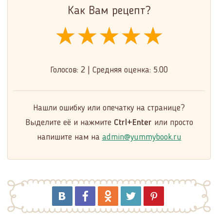
Как Вам рецепт?
★★★★★
★★★★★
★★★★★
Голосов:
2
|
Средняя оценка:
5.00
Нашли ошибку или опечатку на странице?
Выделите её и нажмите
Ctrl+Enter
или просто
напишите нам на
admin@yummybook.ru