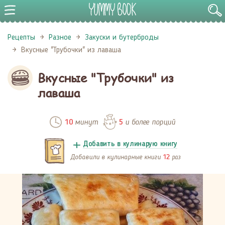
Рецепты
Разное
Закуски и бутерброды
Вкусные "Трубочки" из лаваша
Вкусные "Трубочки" из
лаваша
минут
и более порций
10
5
Добавить в кулинарую книгу
Добавили в кулинарные книги
раз
12