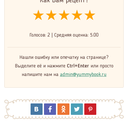
Как Вам рецепт?
★★★★★
★★★★★
★★★★★
Голосов:
2
|
Средняя оценка:
5.00
Нашли ошибку или опечатку на странице?
Выделите её и нажмите
Ctrl+Enter
или просто
напишите нам на
admin@yummybook.ru