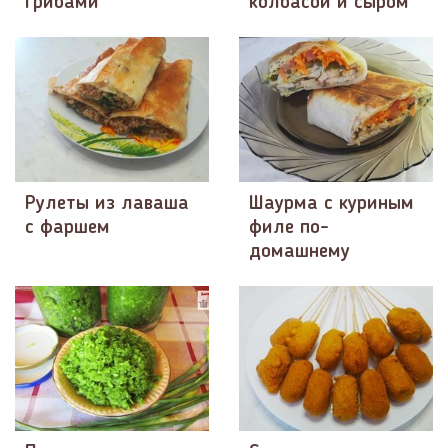
грибами
колбасой и сыром
Рулеты из лаваша
Шаурма с куриным
с фаршем
филе по-
домашнему