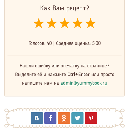
Как Вам рецепт?
★★★★★
★★★★★
★★★★★
Голосов:
40
|
Средняя оценка:
5.00
Нашли ошибку или опечатку на странице?
Выделите её и нажмите
Ctrl+Enter
или просто
напишите нам на
admin@yummybook.ru