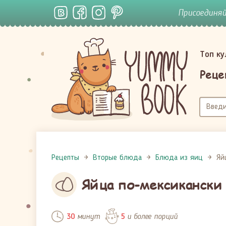
Присоединя
Топ к
Реце
Рецепты
Вторые блюда
Блюда из яиц
Яй
Яйца по-мексикански
минут
и более порций
30
5