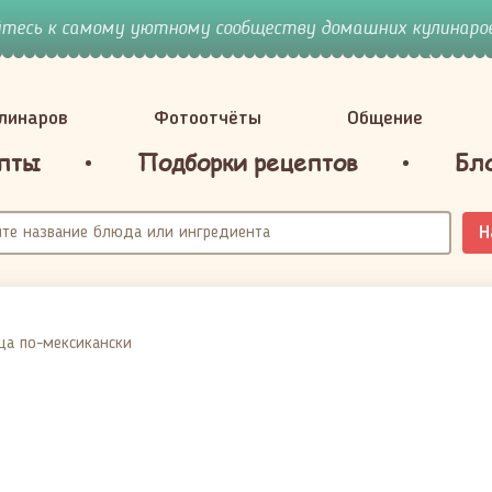
йтесь к самому уютному сообществу домашних кулинаров
улинаров
Фотоотчёты
Общение
пты
Подборки рецептов
Бл
Н
ца по-мексикански