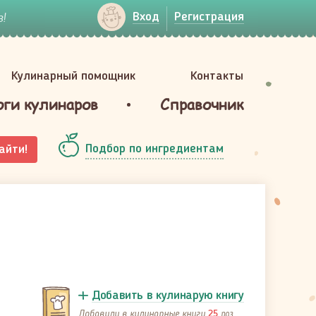
!
Вход
Регистрация
Кулинарный помощник
Контакты
оги кулинаров
Справочник
Подбор по ингредиентам
айти!
Добавить в кулинарую книгу
Добавили в кулинарные книги
раз
25