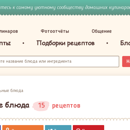
йтесь к самому уютному сообществу домашних кулинаров
улинаров
Фотоотчёты
Общение
пты
Подборки рецептов
Бл
Н
ьные блюда
е блюда
15
рецептов