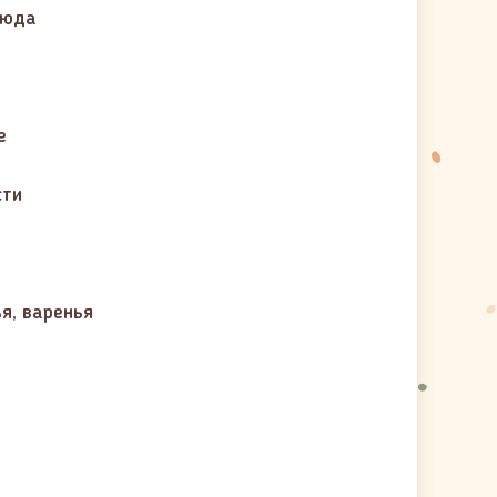
люда
е
сти
ья, варенья