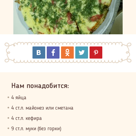
Нам понадобится:
4 яйца
4 ст.л. майонез или сметана
4 ст.л. кефира
9 ст.л. муки (без горки)