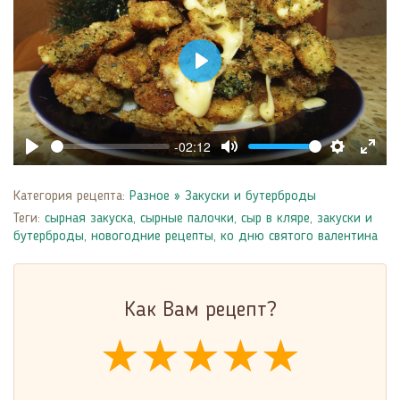
Play
-02:12
Play
Mute
Settings
Enter
fulls
Категория рецепта:
Разное
»
Закуски и бутерброды
Теги:
сырная закуска
,
сырные палочки
,
сыр в кляре
,
закуски и
бутерброды
,
новогодние рецепты
,
ко дню святого валентина
Как Вам рецепт?
★★★★★
★★★★★
★★★★★