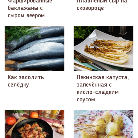
Фаршированные
Плавленый сыр на
баклажаны с
сковороде
сыром веером
Как засолить
Пекинская капуста,
селёдку
запечённая с
кисло-сладким
соусом