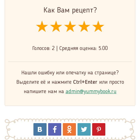
Как Вам рецепт?
★★★★★
★★★★★
★★★★★
Голосов:
2
|
Средняя оценка:
5.00
Нашли ошибку или опечатку на странице?
Выделите её и нажмите
Ctrl+Enter
или просто
напишите нам на
admin@yummybook.ru