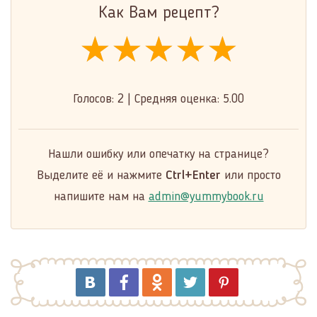
Как Вам рецепт?
★★★★★
★★★★★
★★★★★
Голосов:
2
|
Средняя оценка:
5.00
Нашли ошибку или опечатку на странице?
Выделите её и нажмите
Ctrl+Enter
или просто
напишите нам на
admin@yummybook.ru