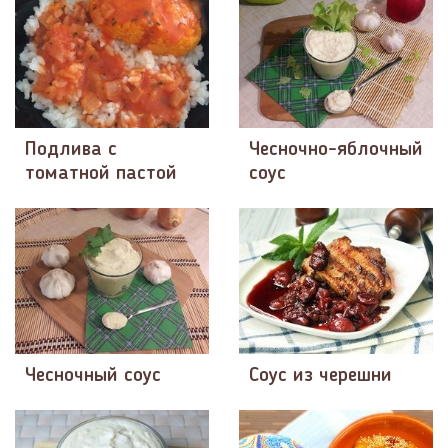
Подлива с
Чесночно-яблочный
томатной пастой
соус
Чесночный соус
Соус из черешни