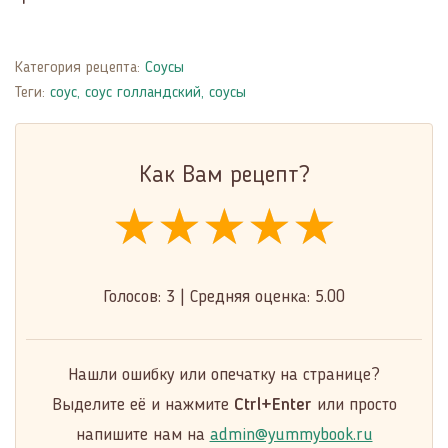
Категория рецепта:
Соусы
Теги:
соус
,
соус голландский
,
соусы
Как Вам рецепт?
★★★★★
★★★★★
★★★★★
Голосов:
3
|
Средняя оценка:
5.00
Нашли ошибку или опечатку на странице?
Выделите её и нажмите
Ctrl+Enter
или просто
напишите нам на
admin@yummybook.ru