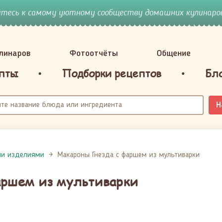
йтесь к самому уютному сообществу домашних кулинаров
улинаров
Фотоотчёты
Общение
пты
Подборки рецептов
Бл
Н
ми изделиями
Макароны Гнезда с фаршем из мультиварки
аршем из мультиварки