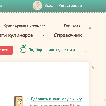
!
Вход
Регистрация
Кулинарный помощник
Контакты
оги кулинаров
Справочник
Подбор по ингредиентам
айти!
Добавить в кулинарую книгу
Добавили в кулинарные книги
раз
858