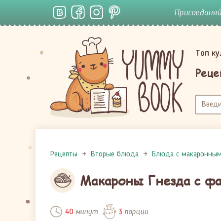
Присоединя
Топ к
Реце
Рецепты
Вторые блюда
Блюда с макаронны
Макароны Гнезда с ф
минут
порции
40
3