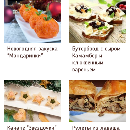
Новогодняя закуска
Бутерброд с сыром
"Мандаринки"
Камамбер и
клюквенным
вареньем
Канапе "Звёздочки"
Рулеты из лаваша