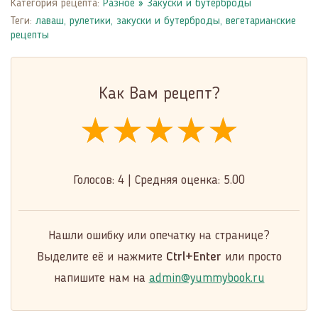
Категория рецепта:
Разное
»
Закуски и бутерброды
Теги:
лаваш
,
рулетики
,
закуски и бутерброды
,
вегетарианские
рецепты
Как Вам рецепт?
★★★★★
★★★★★
★★★★★
Голосов:
4
|
Средняя оценка:
5.00
Нашли ошибку или опечатку на странице?
Выделите её и нажмите
Ctrl+Enter
или просто
напишите нам на
admin@yummybook.ru