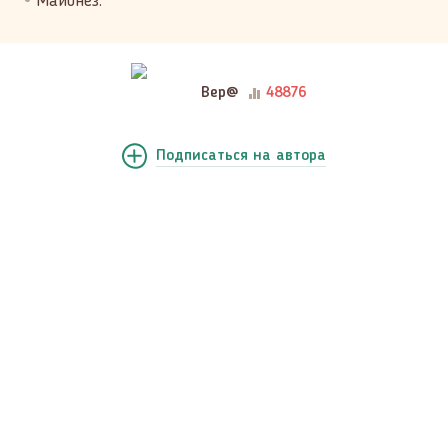
Майонез.
Вер@
48876
Подписаться
на автора