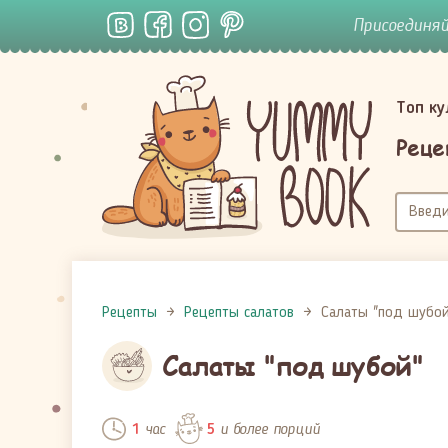
Присоединя
Топ к
Реце
Рецепты
Рецепты салатов
Салаты "под шубой
Салаты "под шубой"
час
и более порций
1
5