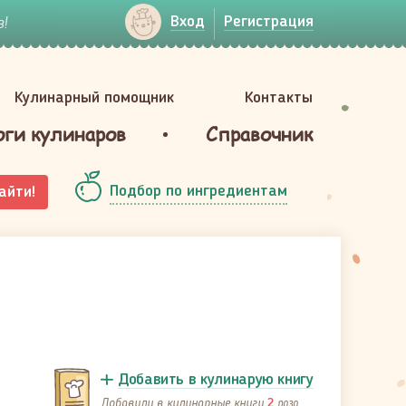
!
Вход
Регистрация
Кулинарный помощник
Контакты
оги кулинаров
Справочник
Подбор по ингредиентам
айти!
Добавить в кулинарую книгу
Добавили в кулинарные книги
раза
2