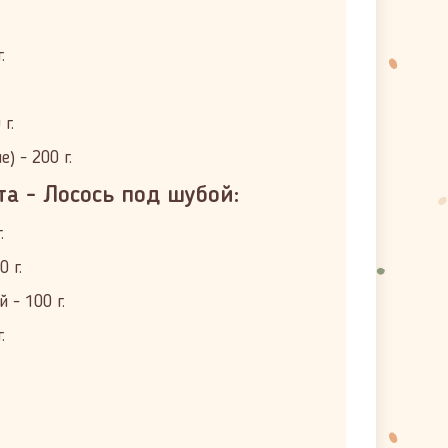
.
г.
) - 200 г.
та - Лосось под шубой:
.
 г.
 - 100 г.
.