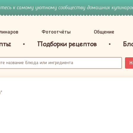
йтесь к самому уютному сообществу домашних кулинаров
улинаров
Фотоотчёты
Общение
пты
Подборки рецептов
Бл
Н
"