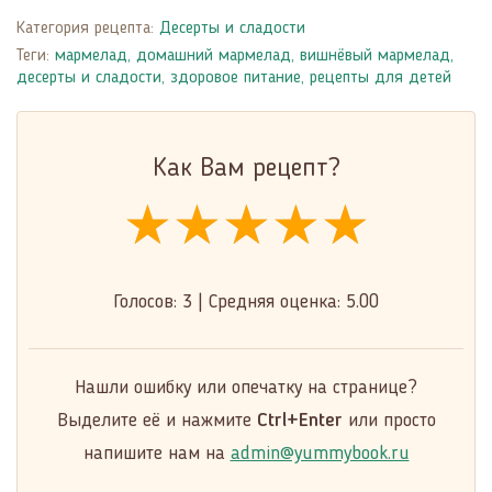
Категория рецепта:
Десерты и сладости
Теги:
мармелад
,
домашний мармелад
,
вишнёвый мармелад
,
десерты и сладости
,
здоровое питание
,
рецепты для детей
Как Вам рецепт?
★★★★★
★★★★★
★★★★★
Голосов:
3
|
Средняя оценка:
5.00
Нашли ошибку или опечатку на странице?
Выделите её и нажмите
Ctrl+Enter
или просто
напишите нам на
admin@yummybook.ru