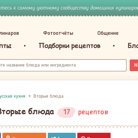
йтесь к самому уютному сообществу домашних кулинаров
улинаров
Фотоотчёты
Общение
пты
Подборки рецептов
Бл
Н
усская кухня
Вторые блюда
 Вторые блюда
17
рецептов