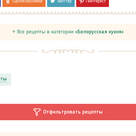
Одноклассники
Твиттер
Пинтерест
← Все рецепты в категории «
Белорусская кухня
»
пты
Отфильтровать рецепты