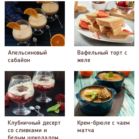
Апельсиновый
Вафельный торт с
сабайон
желе
Клубничный десерт
Крем-брюле с чаем
со сливками и
матча
белым шоколадом