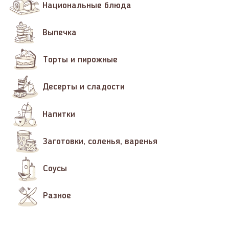
Национальные блюда
Выпечка
Торты и пирожные
Десерты и сладости
Напитки
Заготовки, соленья, варенья
Соусы
Разное