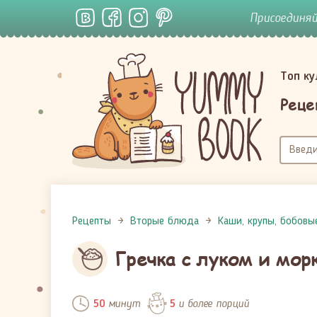
Присоединя
Топ к
Реце
Рецепты
Вторые блюда
Каши, крупы, бобовы
Гречка с луком и мор
минут
и более порций
50
5