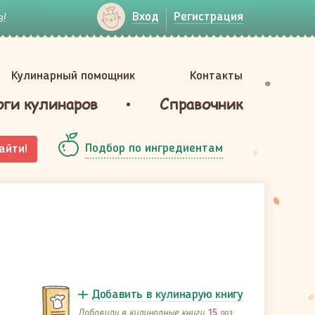
!
Вход
Регистрация
Кулинарный помощник
Контакты
оги кулинаров
Справочник
Подбор по ингредиентам
айти!
Добавить в кулинарую книгу
Добавили в кулинарные книги
раз
15