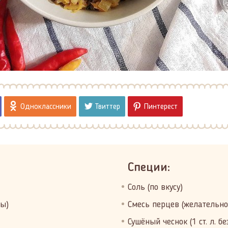
Одноклассники
Твиттер
Пинтерест
Специи:
Соль (по вкусу)
цы)
Смесь перцев (желательно
Сушёный чеснок (1 ст. л. бе