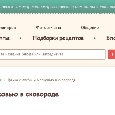
йтесь к самому уютному сообществу домашних кулинаров
улинаров
Фотоотчёты
Общение
пты
Подборки рецептов
Бл
Н
е
Гречка с луком и морковью в сковороде
ковью в сковороде