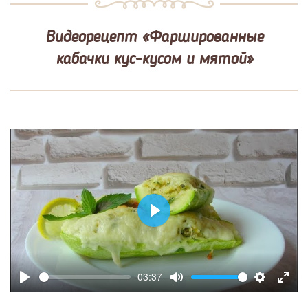
Видеорецепт «Фаршированные
кабачки кус-кусом и мятой»
Play
-03:37
Play
Mute
Settings
Enter
fulls