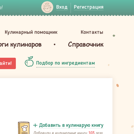
!
Вход
Регистрация
Кулинарный помощник
Контакты
оги кулинаров
Справочник
Подбор по ингредиентам
айти!
Добавить в кулинарую книгу
Добавили в кулинарные книги
раза
103