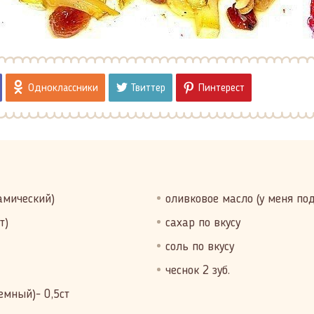
Одноклассники
Твиттер
Пинтерест
амический)
оливковое масло (у меня по
т)
сахар по вкусу
соль по вкусу
чеснок 2 зуб.
емный)- 0,5ст