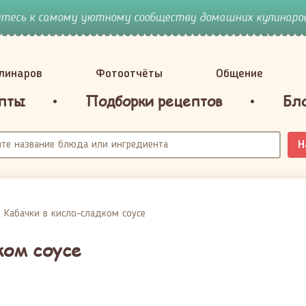
йтесь к самому уютному сообществу домашних кулинаров
улинаров
Фотоотчёты
Общение
пты
Подборки рецептов
Бл
Н
Кабачки в кисло-сладком соусе
ком соусе