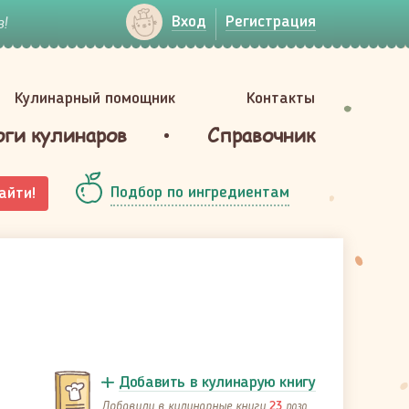
!
Вход
Регистрация
Кулинарный помощник
Контакты
оги кулинаров
Справочник
Подбор по ингредиентам
айти!
Добавить в кулинарую книгу
Добавили в кулинарные книги
раза
23