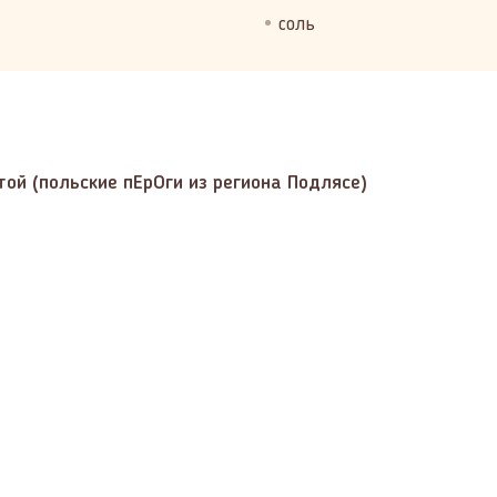
соль
той (польские пЕрОги из региона Подлясе)