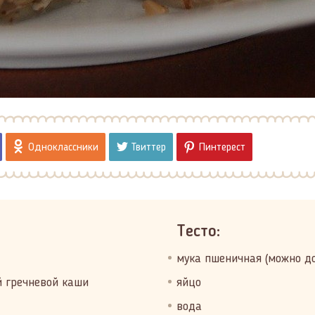
Одноклассники
Твиттер
Пинтерест
Тесто:
мука пшеничная (можно до
й гречневой каши
яйцо
вода