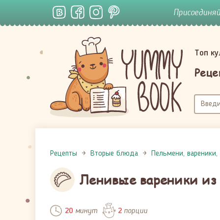
Присоединя
Топ к
Реце
Рецепты
Вторые блюда
Пельмени, вареники,
Ленивые вареники из 
минут
порции
20
2