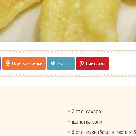
Одноклассники
Твиттер
Пинтерест
2 ст.л. сахара
щепотка соли
6 ст.л. муки (3ст.л. в тесто и 