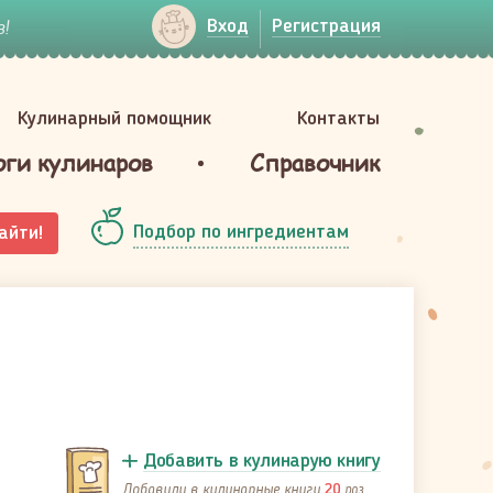
!
Вход
Регистрация
Кулинарный помощник
Контакты
оги кулинаров
Справочник
Подбор по ингредиентам
айти!
Добавить в кулинарую книгу
Добавили в кулинарные книги
раз
20