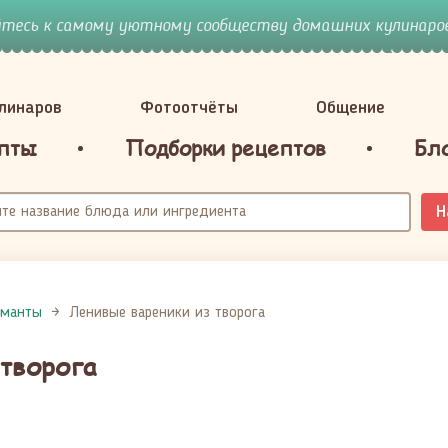
йтесь к самому уютному сообществу домашних кулинаров
улинаров
Фотоотчёты
Общение
пты
Подборки рецептов
Бл
Н
 манты
Ленивые вареники из творога
творога