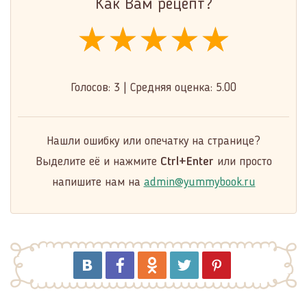
Как Вам рецепт?
★★★★★
★★★★★
★★★★★
Голосов:
3
|
Средняя оценка:
5.00
Нашли ошибку или опечатку на странице?
Выделите её и нажмите
Ctrl+Enter
или просто
напишите нам на
admin@yummybook.ru