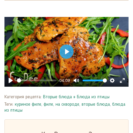
Play
-04:09
Play
Mute
Settings
Enter
fulls
Категория рецепта:
Вторые блюда
»
Блюда из птицы
Теги:
куриное филе
,
филе
,
на сквороде
,
вторые блюда
,
блюда
из птицы