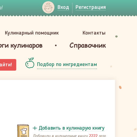
!
Вход
Регистрация
Кулинарный помощник
Контакты
оги кулинаров
Справочник
Подбор по ингредиентам
айти!
Добавить в кулинарую книгу
Добавили в кулинарные книги
раза
2222