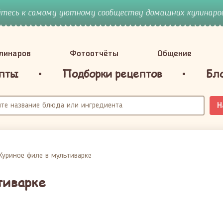
йтесь к самому уютному сообществу домашних кулинаров
улинаров
Фотоотчёты
Общение
пты
Подборки рецептов
Бл
Н
Куриное филе в мультиварке
тиварке