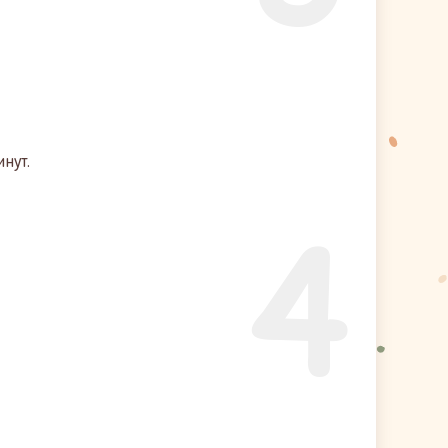
нут.
4