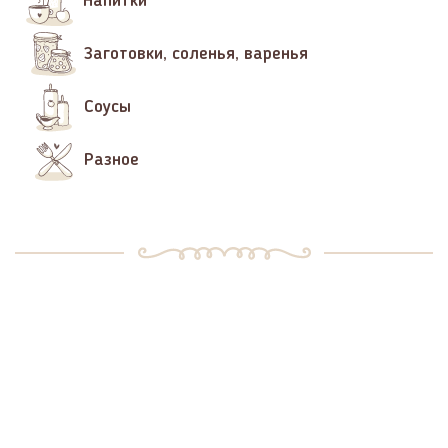
Напитки
Заготовки, соленья, варенья
Соусы
Разное